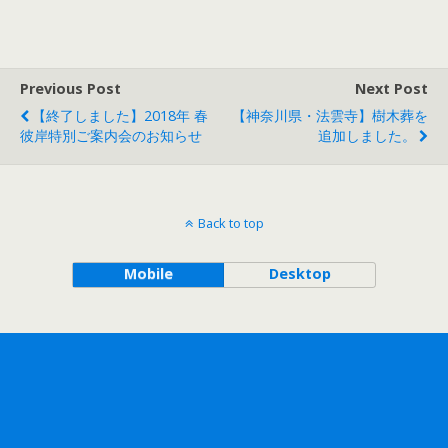
ac
w
e
itt
b
er
Previous Post
Next Post
o
【終了しました】2018年 春
【神奈川県・法雲寺】樹木葬を
o
彼岸特別ご案内会のお知らせ
追加しました。
k
Back to top
Mobile
Desktop