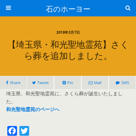
石のホーヨー
2018年3月7日
【埼玉県・和光聖地霊苑】さく
ら葬を追加しました。
Share
Tweet
Pin
Mail
SMS
埼玉県、和光聖地霊苑に、さくら葬が誕生いたしまし
た。
和光聖地霊苑のページへ
F
T