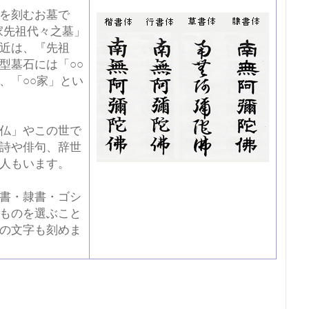
を刻むお墓で
家先祖代々之墓」
近は、『先祖
型墓石には「○○
、「○○家」とい
仏」やこの世で
詩や俳句、辞世
人もいます。
書・隷書・ゴシ
ものを選ぶこと
の文字も刻めま