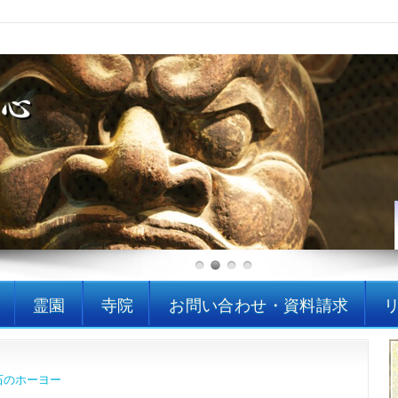
ーヨー
 墓石 石材販売
霊園
寺院
お問い合わせ・資料請求
石のホーヨー