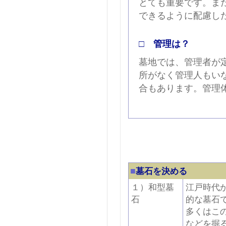
とても重要です。ま
できるように配慮し
□ 管理は？
墓地では、管理者が
所がなく管理人もい
合もあります。管理
■
墓石を決める
１）和型墓
江戸時代
石
的な墓石
多くはこ
などを掘