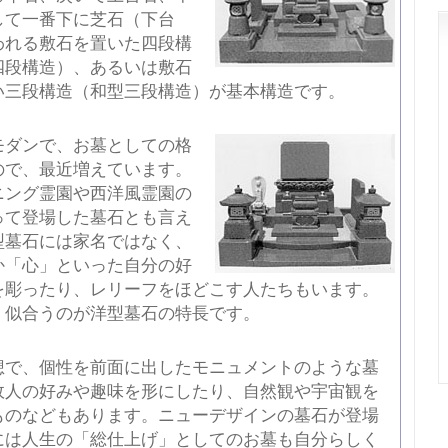
して一番下に芝石（下台
われる敷石を置いた四段構
四段構造）、あるいは敷石
い三段構造（和型三段構造）が基本構造です。
モダンで、お墓としての格
ので、最近増えています。
ニング霊園や西洋風霊園の
って登場した墓石とも言え
型墓石には家名ではなく、
か「心」といった自分の好
を彫ったり、レリーフをほどこす人たちもいます。
く似合うのが洋型墓石の特長です。
想で、個性を前面に出したモニュメントのような墓
故人の好みや趣味を形にしたり、自然観や宇宙観を
ものなどもあります。ニューデザインの墓石が登場
には人生の「総仕上げ」としてのお墓も自分らしく