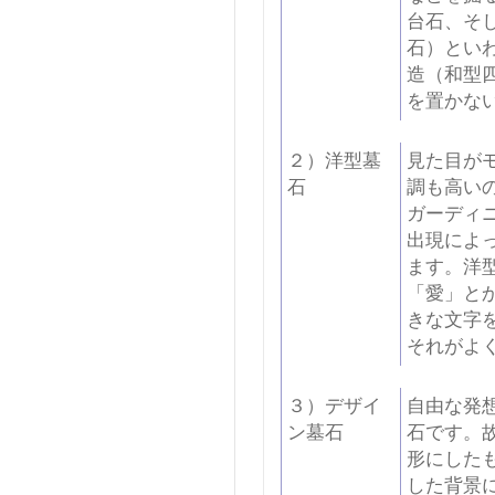
台石、そ
石）とい
造（和型
を置かな
２）洋型墓
見た目が
石
調も高い
ガーディ
出現によ
ます。洋
「愛」と
きな文字
それがよ
３）デザイ
自由な発
ン墓石
石です。
形にした
した背景