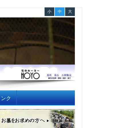
小
中
大
リンク