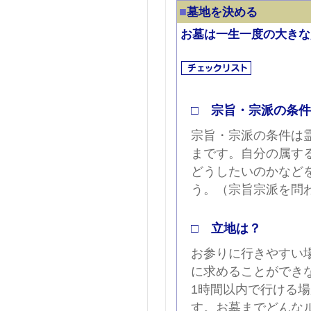
■
墓地を決める
お墓は一生一度の大きな
□ 宗旨・宗派の条
宗旨・宗派の条件は
まです。自分の属す
どうしたいのかなど
う。（宗旨宗派を問
□ 立地は？
お参りに行きやすい
に求めることができ
1時間以内で行ける
す。お墓までどんな