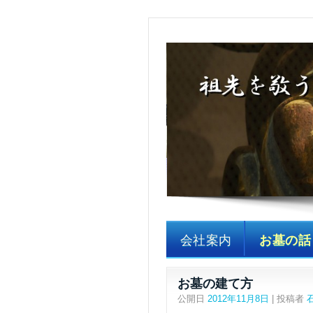
石のホ
＜埼玉・神奈川＞墓所
会社案内
お墓の話
お墓の建て方
公開日
2012年11月8日
|
投稿者