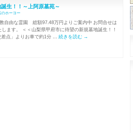
地誕生！！～上阿原墓苑～
石のホーヨー
自由な霊園 総額97.48万円よりご案内中 お問合せは
お願いいたします。 ＜＜山梨県甲府市に待望の新規墓地誕生！！
交差点」よりお車で約1分 …
続きを読む
→