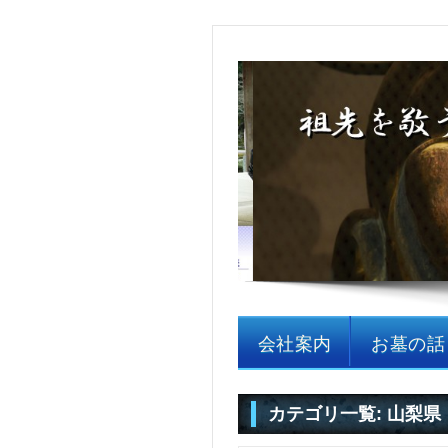
石のホ
＜埼玉・神奈川＞墓所
会社案内
お墓の話
カテゴリ一覧:
山梨県