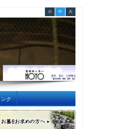
小
中
大
リンク