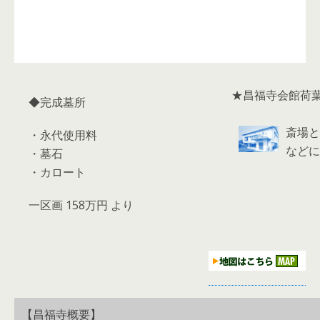
★昌福寺会館荷
◆完成墓所
斎場と
・永代使用料
などに
・墓石
・カロート
一区画
158
万円
より
【昌福寺概要】