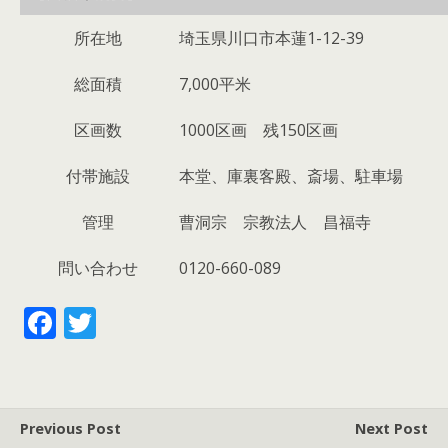
所在地
埼玉県川口市本蓮1-12-39
総面積
7,000平米
区画数
1000区画 残150区画
付帯施設
本堂、庫裏客殿、斎場、駐車場
管理
曹洞宗 宗教法人 昌福寺
問い合わせ
0120-660-089
F
T
ac
w
e
itt
b
er
Previous Post
Next Post