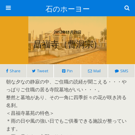
石のホーヨー
2012年11月28日
昌福寺（曹洞宗）
Share
Tweet
Pin
Mail
SMS
朝な夕なの静寂の中、ご住職の読経が聞こえる・・・や
っぱりご住職の居る寺院墓地がいい・・・。
整然と墓地があり、その一角に四季折々の花が咲き誇る
名刹。
＜昌福寺墓苑の特色＞
＊雨の日や風の強い日でもご供養できる施設が整ってい
ます。